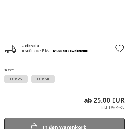
A
Lieferzeit:
sofort per E-Mail
(Ausland abweichend)
d
M
Wert:
EUR 25
EUR 50
ab 25,00 EUR
inkl. 19% MwSt.
In den Warenkorb