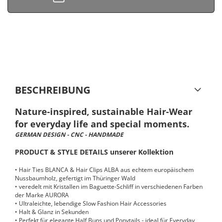
BESCHREIBUNG
Nature-inspired, sustainable Hair-Wear
for everyday life and special moments.
GERMAN DESIGN - CNC - HANDMADE
PRODUCT & STYLE DETAILS unserer Kollektion
• Hair Ties BLANCA & Hair Clips ALBA aus echtem europäischem
Nussbaumholz, gefertigt im Thüringer Wald
• veredelt mit Kristallen im Baguette-Schliff in verschiedenen Farben
der Marke AURORA
• Ultraleichte, lebendige Slow Fashion Hair Accessories
• Halt & Glanz in Sekunden
• Perfekt für elegante Half Buns und Ponytails -
ideal für Everyday