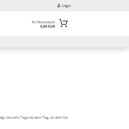
Login
Ihr Warenkorb
0,00 EUR
-Mail
asswort
to erstellen
swort vergessen?
rägt vierzehn Tage ab dem Tag, an dem Sie