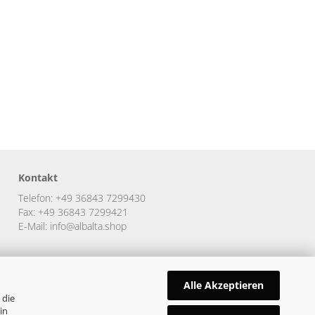
Kontakt
Telefon: +49 36843 7299430
Fax: +49 36843 7299421
E-Mail: info@albalta.shop
Alle Akzeptieren
 die
in