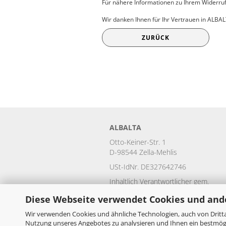
Für nähere Informationen zu Ihrem Widerruf
Wir danken Ihnen für Ihr Vertrauen in ALBA
ZURÜCK
ALBALTA
Otto-Keiner-Str. 1
D-98544 Zella-Mehlis
USt-IdNr. DE327642746
Inhaltlich Verantwortlicher gem.
§55 II RStV:
Diese Webseite verwendet Cookies und and
Antje Paul
Otto-Keiner-Str. 1
Wir verwenden Cookies und ähnliche Technologien, auch von Dritta
D-98544 Zella-Mehlis
Nutzung unseres Angebotes zu analysieren und Ihnen ein bestmögli