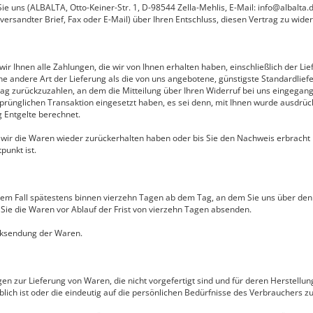
 uns (ALBALTA, Otto-Keiner-Str. 1, D-98544 Zella-Mehlis, E-Mail: info@albalta.d
t versandter Brief, Fax oder E-Mail) über Ihren Entschluss, diesen Vertrag zu wide
ir Ihnen alle Zahlungen, die wir von Ihnen erhalten haben, einschließlich der L
ine andere Art der Lieferung als die von uns angebotene, günstigste Standardlie
g zurückzuzahlen, an dem die Mitteilung über Ihren Widerruf bei uns eingegang
sprünglichen Transaktion eingesetzt haben, es sei denn, mit Ihnen wurde ausdrüc
 Entgelte berechnet.
 wir die Waren wieder zurückerhalten haben oder bis Sie den Nachweis erbracht
punkt ist.
dem Fall spätestens binnen vierzehn Tagen ab dem Tag, an dem Sie uns über den 
 Sie die Waren vor Ablauf der Frist von vierzehn Tagen absenden.
ücksendung der Waren.
en zur Lieferung von Waren, die nicht vorgefertigt sind und für deren Herstellun
h ist oder die eindeutig auf die persönlichen Bedürfnisse des Verbrauchers zu